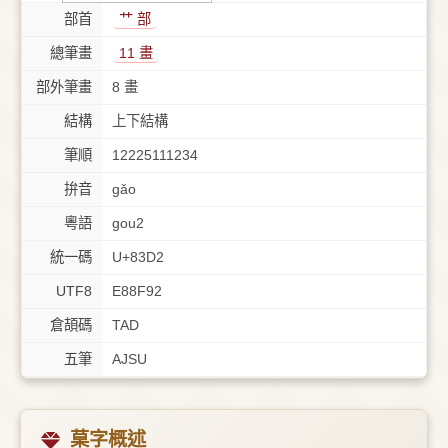
部首
⺾ 部
總筆畫
11 畫
部外筆畫
8 畫
結構
上下結構
筆順
12225111234
拚音
gǎo
粵語
gou2
統一碼
U+83D2
UTF8
E88F92
倉頡碼
TAD
五筆
AJSU
菒字概述