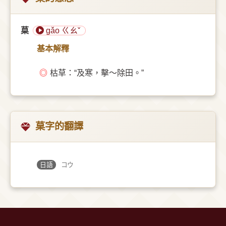
菒
gǎo ㄍㄠˇ
基本解釋
◎
枯草：“及寒，擊～除田。”
菒字的翻譯
日語
コウ