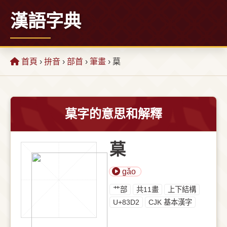
漢語字典
首頁
›
拚音
›
部首
›
筆畫
› 菒
菒字的意思和解釋
菒
gǎo
⺾部
共11畫
上下結構
U+83D2
CJK 基本漢字