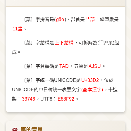
〔菒〕字拚音是(
gǎo
)，部首是
⺾部
，總筆數是
11畫
。
〔菒〕字結構是
上下結構
，可拆解為(⿱艸杲)組
成。
〔菒〕字倉頡碼是
TAD
，五筆是
AJSU
。
〔菒〕字統一碼UNICODE是
U+83D2
，位於
UNICODE的中日韓統一表意文字
(基本漢字)
，十進
製：
33746
，UTF8：
E88F92
。
菒的意思